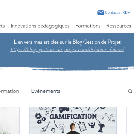
Contact et RDV
ets
Innovations pédagogiques
Formations
Ressources
Lien vers mes articles sur le Blog Gestion de Projet
https://blog-gestion-de-projet.com/delphine-falcoz/
ormation
Evènements