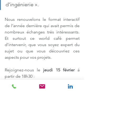
d’ingénierie ».
Nous renouvelons le format interactif 
de l’année dernière qui avait permis de 
nombreux échanges très intéressants. 
Et surtout ce world café permet 
d’intervenir, que vous soyez expert du 
sujet ou que vous découvriez ces 
aspects pour vos projets.  
Rejoignez-nous le 
jeudi 15 février
 à 
partir de 18h30 :
Inscription en ligne : 
r.cnam.fr/inscription-world-cafe-
fevrier
Cet évènement est ouvert à tous, 
professionnels et étudiants.