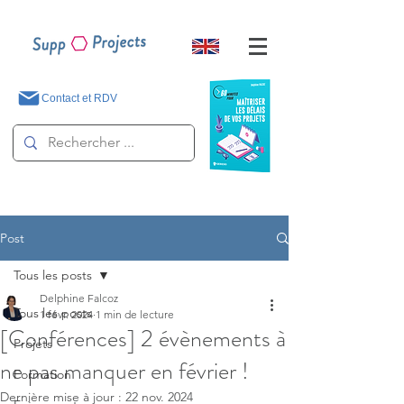
Contact et RDV
Post
Tous les posts
Delphine Falcoz
Tous les posts
1 févr. 2024
1 min de lecture
[Conférences] 2 évènements à
Projets
ne pas manquer en février !
Formation
Dernière mise à jour :
22 nov. 2024